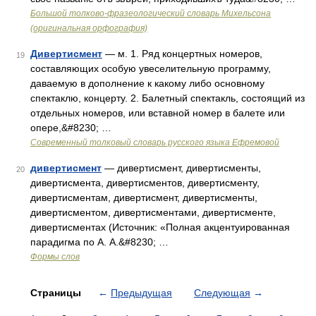
Большой толково-фразеологический словарь Михельсона
(оригинальная орфография)
Дивертисмент
— м. 1. Ряд концертных номеров,
19
составляющих особую увеселительную программу,
даваемую в дополнение к какому либо основному
спектаклю, концерту. 2. Балетный спектакль, состоящий из
отдельных номеров, или вставной номер в балете или
опере,&#8230; …
Современный толковый словарь русского языка Ефремовой
дивертисмент
— дивертисмент, дивертисменты,
20
дивертисмента, дивертисментов, дивертисменту,
дивертисментам, дивертисмент, дивертисменты,
дивертисментом, дивертисментами, дивертисменте,
дивертисментах (Источник: «Полная акцентуированная
парадигма по А. А.&#8230; …
Формы слов
Страницы
←
Предыдущая
Следующая
→