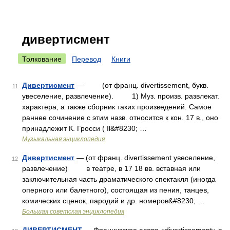
дивертисмент
Толкование
Перевод
Книги
Дивертисмент
— (от франц. divertissement, букв.
11
увеселение, развлечение). 1) Муз. произв. развлекат.
характера, а также сборник таких произведений. Самое
раннее сочинение с этим назв. относится к кон. 17 в., оно
принадлежит К. Гросси ( Il&#8230; …
Музыкальная энциклопедия
Дивертисмент
— (от франц. divertissement увеселение,
12
развлечение) в театре, в 17 18 вв. вставная или
заключительная часть драматического спектакля (иногда
оперного или балетного), состоящая из пения, танцев,
комических сценок, пародий и др. номеров&#8230; …
Большая советская энциклопедия