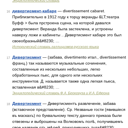
Энциклопедический словарь
дивертисмент-кабаре
— divertissement cabaret.
16
Приблизительно в 1912 году к торцу веранды &LT;театра
Буфф > была прстроена сцена, на которой давался
дивертисмент. Веранда была застеклена, и устроены
наверху ложи и кабинеты .. Дивертисмент кабаре это был
своеобразный&#8230; …
Исторический словарь галлицизмов русского языка
Дивертисмент
— (забава, divertimento итал., divertissement
17
франц.) так называются музыкальные сочинения,
составленные из нескольких небольших, легко
обработанных пьес, для одного или нескольких
инструментов. Д. называется также одна легкая пьеса,
вставленная в&#8230; …
Энциклопедический словарь Ф.А. Брокгауза и И.А. Ефрона
Дивертисмент
— Дивертисментъ развлеченіе, забава
18
(вставочное представленіе). Ср. Незваные гости (явившіеся
въ маскахъ) по буквальному тексту даннаго приказа были
отвезены и выброшены на Волковомъ полѣ, получившемъ
свое названіе отъ звѣрей, приходившихъ туда&#8230; …