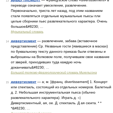
ДИВЕРТИСМЕНТ
— Французское слово «divertissement» в
13
переводе означает увеселение, развлечение.
Первоначально, триста лет назад, под этим названием
стали появляться отдельные музыкальные пьесы пли
целые сборники пьес развлекательного характера. Очень
большое&#8230; …
Музыкальный словарь
дивертисмент
— развлечение, забава (вставочное
14
представление) Ср. Незваные гости (явившиеся в масках)
по буквальному тексту данного приказа были отвезены и
выброшены на Волковом поле, получившем свое название
от зверей, приходивших туда каждую ночь
доканчивать&#8230; …
Большой толково-фразеологический словарь Михельсона
дивертисмент
— а; м. [франц. divertissement] 1. Концерт
15
или спектакль, состоящий из отдельных номеров. Балетный
д. 2. Небольшая инструментальная пьеса (обычно
развлекательного характера). Играть д. ◁
Дивертисментный, ая, ое. Д. спектакль. Д ая сюита. * *
*&#8230; …